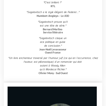
"C'est brillant !"
RTL
"Sagalovitsch a le style élégant de Federer..."
Le
JDD
Humbert Angleys -
"Sagalovitsch prouve qu'il
est une tête de série."
Bernard Morlino
Service littéraire
"Sagalovitsch claque un
ace politique en guise
de conclusion."
Jean-Noël Levavasseur
Ouest France
"Un livre enchanteur traversé par l’humour juif (ce qui en l’occurrence, chez
l'auteur, est pléonastique) d’un romancier qui doit
autant à Woody Allen
qu’à Mordecai Richler."
Olivier Mony - Sud Ouest