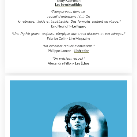
Nelly Kaprièlan
Les Inrockuptibles
"Plongez-vous dans ce
recueil d'entretiens !
...)
On
(
la retrouve, timide et insaisissable. Des formules sautent au visage.
"
Eric Neuhoff -
Le Figaro
"Une Pythie grave, toujours, allergique aux creux discours et aux mirages."
Fabrice Colin - Lire Magazine
"Un excellent recueil d'entretiens."
Philippe Lançon -
Libération
"Un précieux recueil."
Alexandre Fillon -
Les Échos