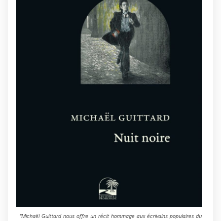
"Michaël Guittard nous offre un récit hommage aux écrivains populaires du