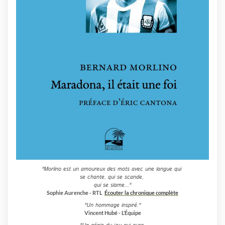
"Morlino est un amoureux des mots avec une langue qui
se chante, qui se scande,
qui se slame..."
Sophie Aurenche - RTL
Écouter la chronique complète
"Un hommage inspiré."
Vincent Hubé - L’Équipe