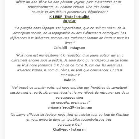
début du XXe siècle.Un livre pétillant, joyeux, plein d’aventures et de
rebondissements, au charme certain. Une très bonne
nouvelle et des débuts prometteurs. Réjouissant."
K-LIBRE - Toute l'actualité
du polar
"La plongée dans l’époque est hyperréaliste, que ce soit au niveau de la
description sociale, de la topographie ou des événements historiques. Les
références à la littérature nombreuses traduisent l’amour de l'auteur pour les
livres."
Caloukili - Instagram
"Nuit noire est manifestement la révélation d'un jeune auteur qui en a
clairement encore sous la pédale. Je serai donc au rendez-vous du 2e tome
de Nuit noire (annoncé à la fin de ce tome 1), car oui, les aventures
d'Hector Valand, le nom du héros, ne font que commencer. Et c'est
tant mieux !"
Babelio
"J'ai trouvé ce premier volet, qui nous entraîne aux frontières du surnaturel,
passionnant et particulièrement réussi et je me réjouis de retrouver ces deux
personnages dans
de nouvelles aventures !"
vivianelafeedu29 - Instagram
"La plume efficace de l'auteur nous tient en haleine tout au long de l'intrigue
et nous emporte dans un tourbillon rocambolesque très
agréable à lire."
Chatlypso - Instagram