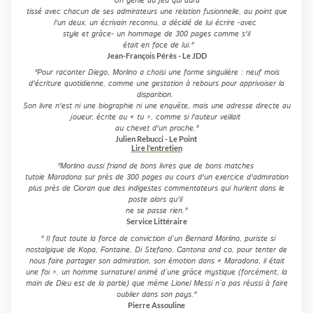
"Un génie du jeu qui aura
tissé avec chacun de ses admirateurs une relation fusionnelle, au point que
l'un deux, un écrivain reconnu, a décidé de lui écrire -avec
style et grâce- un hommage de 300 pages comme s'il
était en face de lui."
Jean-François Pérès - Le JDD
"Pour raconter Diego, Morlino a choisi une forme singulière : neuf mois
d'écriture quotidienne, comme une gestation à rebours pour apprivoiser la
disparition.
Son livre n'est ni une biographie ni une enquête, mais une adresse directe au
joueur, écrite au « tu », comme si l'auteur veillait
au chevet d'un proche."
Julien Rebucci - Le Point
Lire l'entretien
"Morlino aussi friand de bons livres que de bons matches
tutoie Maradona sur près de 300 pages au cours d'un exercice d'admiration
plus près de Cioran que des indigestes commentateurs qui hurlent dans le
poste alors qu'il
ne se passe rien."
Service Littéraire
" Il faut toute la force de conviction d’un Bernard Morlino, puriste si
nostalgique de Kopa, Fontaine, Di Stefano, Cantona and co, pour tenter de
nous faire partager son admiration, son émotion dans « Maradona, il était
une foi », un homme surnaturel animé d’une grâce mystique (forcément, la
main de Dieu est de la partie) que même Lionel Messi n’a pas réussi à faire
oublier dans son pays."
Pierre Assouline