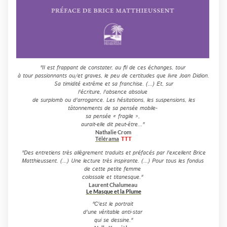
"II est frappant de constater, au fil de ces échanges, tour
à tour passionnants ou/et graves, le peu de certitudes que livre Joan Didion.
Sa timidité extrême et sa franchise. (...) Et, sur
l'écriture, l'absence absolue
de surplomb ou d'arrogance. Les hésitations, les suspensions, les
tâtonnements de sa pensée mobile-
sa pensée « fragile »,
aurait-elle dit peut-être..."
Nathalie Crom
Télérama
TTT
"Des entretiens très allègrement traduits et préfacés par l'excellent Brice
Matthieussent. (...) Une lecture très inspirante. (...) Pour tous les fondus
de cette petite femme
colossale et titanesque."
Laurent Chalumeau
Le Masque et la Plume
"C'est le portrait
d'une véritable anti-star
qui se dessine."