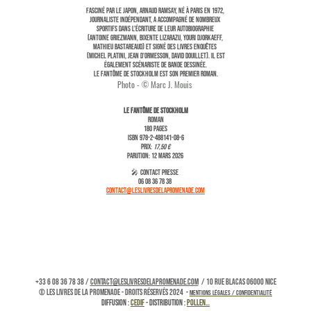
Fasciné par le Japon, Arnaud Ramsay, né à Paris en 1972,
journaliste indépendant, a accompagné de nombreux
sportifs dans l’écriture de leur autobiographie
(Antoine Griezmann, Bixente Lizarazu, Youri Djorkaeff,
Mathieu Bastareaud) et signé des livres enquêtes
(Michel Platini, Jean d’Ormesson, David Douillet). Il est
également scénariste de bande dessinée.
Le fantôme de Stockholm est son premier roman.
Photo -
©
Marc J. Mouis
le fantôme de stockholm
roman
180 PAGES
ISBN 978-2-488141-08-6
PRIX:
17,50 €
PARUTION: 12 mars 2026
🎤
CONTACT PRESSE
06 08 36 78 38
contact@leslivresdelapromenade.com
+33 6 08 36 78 38 /
contact@leslivresdelapromenade.com
/ 10 rue Blacas 06000 Nice
© Les livres de la Promenade - Droits réservés 2024 -
MENTIONS LÉGALES / CONFIDENTIALITÉ
Diffusion :
CEDIF
- Distribution :
Pollen...