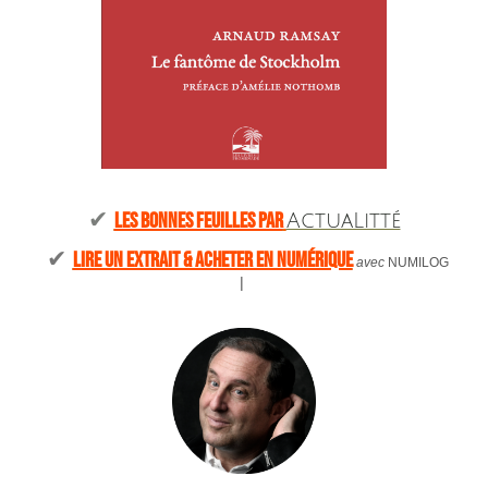
-
✔︎
LES BONNES FEUILLES PAR
ActuaLitté
✔︎
LIRE UN EXTRAIT & ACHETER EN NUMÉRIQUE
avec
NUMILOG
|