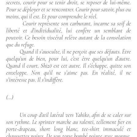
secrets, courir pour se tenir droit, se reposer de lui-même.
Pour se déployer et se rencontrer. Courir pour savoir, plus ou
moins, qui il est. Et pour comprendre le réel.
Courir représente son carburant, incarne sa soif de
liberté et d’individualité, lui confère un semblant de
pouvoir. Ce besoin viscéral relève autant de la consolation
que du refuge.
Quand il s’ausculte, il ne perçoit que ses défauts. Être
quelqu’un de bien, pour lui, c’est être quelqu’un d’autre.
Quand il court, Shizō est cet autre. Il s’échappe, quitte son
enveloppe. Non qu’il ne s’aime pas. En réalité, il ne
s’intéresse pas. Il s’indiffère.
(…)
Un coup d’œil latéral vers Yahiko, afin de se caler sur
son rythme. Le sprinter marche au ralenti, tellement fier en
porte-drapeau, short long blanc, tee-shirt immaculé et
chaussettes noires. De son torse bombé pointe avec morgue,